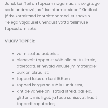
Juhul, kui Teil on täpsem nägemus, siis selgitage
seda andmeväljas “Lisainformatsioon.” Kindlasti
jätke korrektsed kontaktandmed, et saaksin
Teiega vajadusel ühendust võtta tellimuse
täpsustamiseks.
VILKUV TOPPER
:
valmistatud paberist;
olenevalt topperist võib olla puitu, litreid,
atsetaati, erinevaid vinüüle jm materjale;
pulk on akrüülist;
topperi laius on kuni 15.5cm
topperi kõrgus sõltub kujundusest;
kihtide vahele on lisatud litreid, pärleid,
glitterit, mis liigub ja teeb sahisevat häält
topperit raputades;