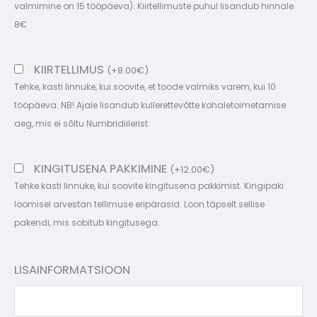
valmimine on 15 tööpäeva). Kiirtellimuste puhul lisandub hinnale
8€
KIIRTELLIMUS
(
+
8.00
€
)
Tehke, kasti linnuke, kui soovite, et toode valmiks varem, kui 10
tööpäeva. NB! Ajale lisandub kullerettevõtte kohaletoimetamise
aeg, mis ei sõltu Numbridiilerist.
KINGITUSENA PAKKIMINE
(
+
12.00
€
)
Tehke kasti linnuke, kui soovite kingitusena pakkimist. Kingipaki
loomisel arvestan tellimuse eripärasid. Loon täpselt sellise
pakendi, mis sobitub kingitusega.
LISAINFORMATSIOON