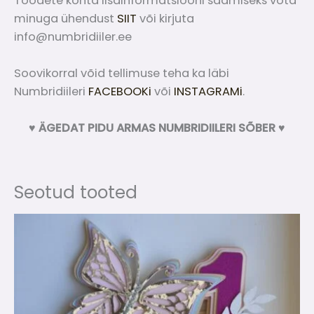
Toodete kohta lisainformatsiooni saamiseks võta
minuga ühendust
SIIT
või kirjuta
info@numbridiiler.ee
Soovikorral võid tellimuse teha ka läbi
Numbridiileri
FACEBOOKi
või
INSTAGRAMi
.
♥ ÄGEDAT PIDU
ARMAS NUMBRIDIILERI SÕBER ♥
Seotud tooted