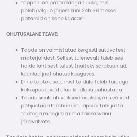
topperil on patareidega tuluke, mis
põleb/vilgub järjest kuni 24h. Esimesed
patareid on kohe kaasas!
OHUTUSALANE TEAVE:
Toode on valmistatud kergesti süttivatest
materjalidest. Sellest tulenevalt tuleb see
hoida lahtisest tulest (näiteks säraküünlad,
küünlad jne) ohutus kauguses.
Enne toote asetamist toidule tuleb toiduga
kokkupuutuvad alad kindlasti puhastada.
Toode sisaldab väikseid osakesi, mis võivad
põhjustada lämbumist. Lapsi ei tohi jätta
tootega mängima ilma täiskasvanu
järelvalveta.