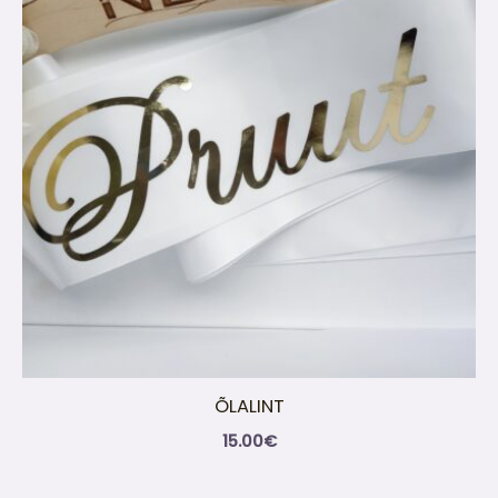
ÕLALINT
15.00
€