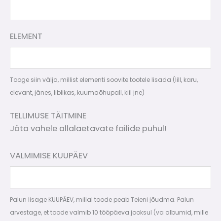
ELEMENT
Tooge siin välja, millist elementi soovite tootele lisada (lill, karu,
elevant, jänes, liblikas, kuumaõhupall, kiil jne)
TELLIMUSE TÄITMINE
Jäta vahele allalaetavate failide puhul!
VALMIMISE KUUPÄEV
Palun lisage KUUPÄEV, millal toode peab Teieni jõudma. Palun
arvestage, et toode valmib 10 tööpäeva jooksul (va albumid, mille