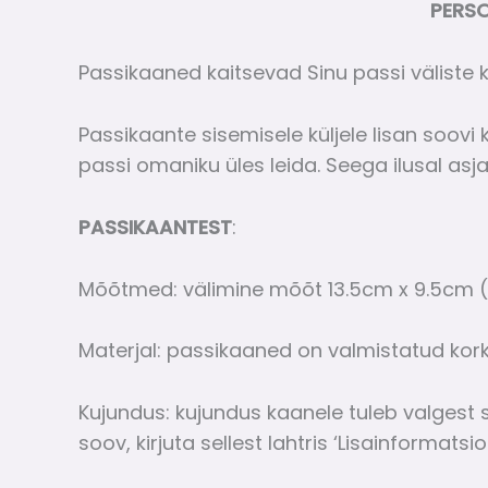
PERSO
Passikaaned kaitsevad Sinu passi väliste k
Passikaante sisemisele küljele lisan soovi k
passi omaniku üles leida. Seega ilusal asja
PASSIKAANTEST
:
Mõõtmed: välimine mõõt 13.5cm x 9.5cm 
Materjal: passikaaned on valmistatud korkm
Kujundus: kujundus kaanele tuleb valgest 
soov, kirjuta sellest lahtris ‘Lisainformatsio