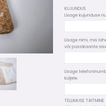
KUJUNDUS
Lisage kujunduse n
Lisage nimi, mis läh
või passikaante sise
Lisage telefoninumb
küljele.
TELLIMUSE TÄITMINE