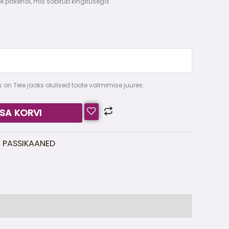
ise pakendi, mis sobitub kingitusega.
N
 on Teie jaoks olulised toote valmimise juures.
ISA KORVI
,
PASSIKAANED