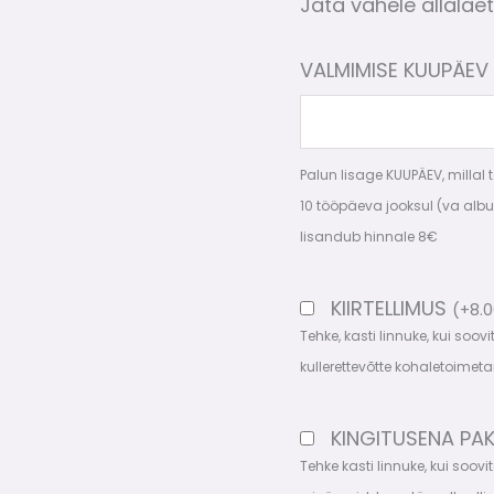
Jäta vahele allalaet
VALMIMISE KUUPÄEV
Palun lisage KUUPÄEV, millal
10 tööpäeva jooksul (va albu
lisandub hinnale 8€
KIIRTELLIMUS
(
+
8.
Tehke, kasti linnuke, kui soov
kullerettevõtte kohaletoimeta
KINGITUSENA PA
Tehke kasti linnuke, kui soov