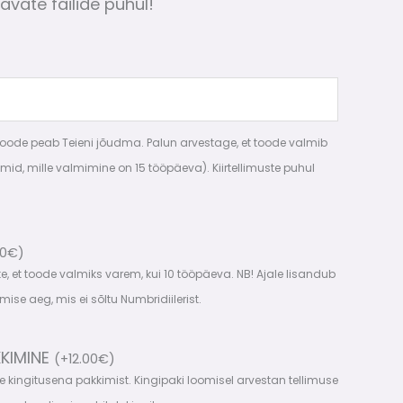
avate failide puhul!
 toode peab Teieni jõudma. Palun arvestage, et toode valmib
mid, mille valmimine on 15 tööpäeva). Kiirtellimuste puhul
00
€
)
ite, et toode valmiks varem, kui 10 tööpäeva. NB! Ajale lisandub
mise aeg, mis ei sõltu Numbridiilerist.
KKIMINE
(
+
12.00
€
)
ite kingitusena pakkimist. Kingipaki loomisel arvestan tellimuse