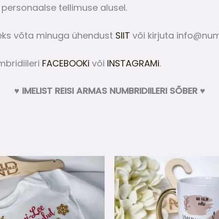
 personaalse tellimuse alusel.
eks võta minuga ühendust
SIIT
või kirjuta info@numb
bridiileri
FACEBOOKi
või
INSTAGRAMi
.
♥ IMELIST REISI ARMAS NUMBRIDIILERI SÕBER ♥