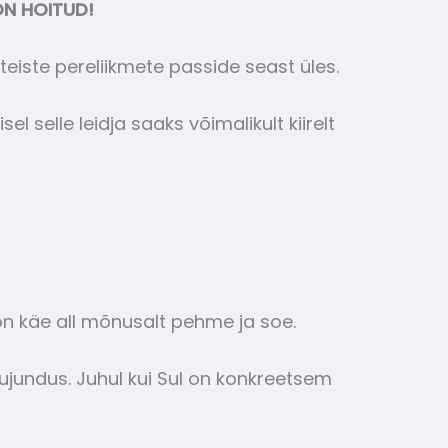
ON HOITUD!
eiste pereliikmete passide seast üles.
l selle leidja saaks võimalikult kiirelt
 on käe all mõnusalt pehme ja soe.
kujundus. Juhul kui Sul on konkreetsem