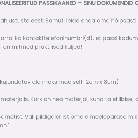
NALISEERITUD PASSIKAANED – SINU DOKUMENDID 
ahjustuste eest. Samuti leiad enda oma hõlpsasti t
orral ka kontakttelefoninumbri(d), et passi kadumise
l on mitmed praktilised küljed!
(kujundatav ala maksimaalselt 12cm x 8cm)
aterjalis. Kork on hea materjal, kuna ta ei libise,
sametist. Vali pildigaleriist omale meelepäraseim 
on.’