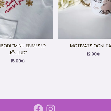
IBODI “MINU ESIMESED
MOTIVATSIOONI T
JÕULUD”
12.90
€
15.00
€