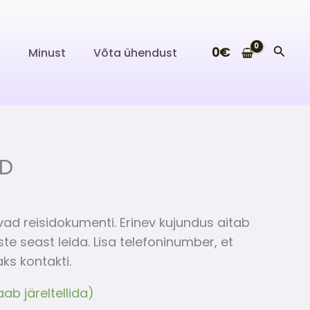
Searc
0
€
i
Minust
Võta ühendust
ED
ad reisidokumenti. Erinev kujundus aitab
iste seast leida. Lisa telefoninumber, et
aks kontakti.
ab järeltellida)