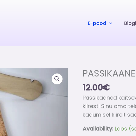
E-pood
Blog
PASSIKAAN
PASSIKAANED
kogus
12.00
€
Passikaaned kaitsev
kiiresti Sinu oma te
kadumisel kiirelt sa
Availability:
Laos (sa