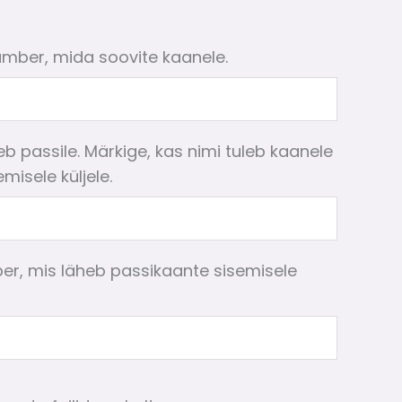
umber, mida soovite kaanele.
eb passile. Märkige, kas nimi tuleb kaanele
misele küljele.
er, mis läheb passikaante sisemisele