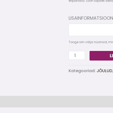
eripärasid. Loon täpselt sell
LISAINFORMATSIOO
Tooge siin välja nüansid, mis
L
Kategooriad:
JÕULUD