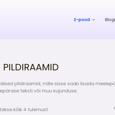
E-pood
Blog
 PILDIRAAMID
lised pildiraamid, mille sisse saab lisada meelep
epärase teksti või muu kujunduse.
takse kõik 4 tulemust