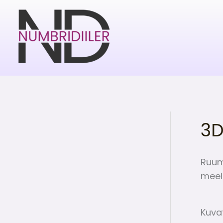
Skip
to
content
3D
Ruumi
meel
Kuva