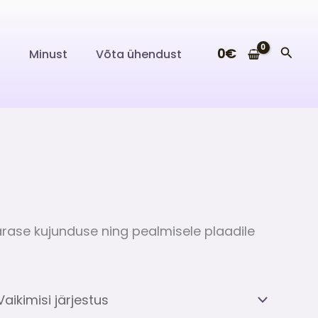
Searc
0
€
i
Minust
Võta ühendust
ärase kujunduse ning pealmisele plaadile