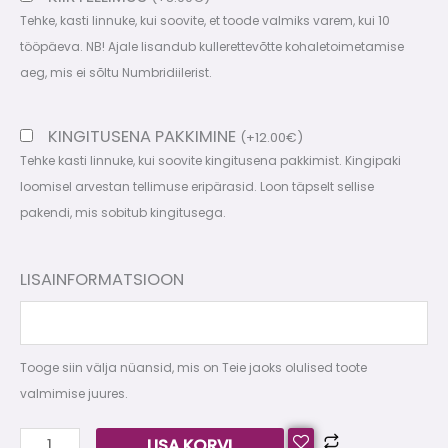
Tehke, kasti linnuke, kui soovite, et toode valmiks varem, kui 10
tööpäeva. NB! Ajale lisandub kullerettevõtte kohaletoimetamise
aeg, mis ei sõltu Numbridiilerist.
KINGITUSENA PAKKIMINE
(
+
12.00
€
)
Tehke kasti linnuke, kui soovite kingitusena pakkimist. Kingipaki
loomisel arvestan tellimuse eripärasid. Loon täpselt sellise
pakendi, mis sobitub kingitusega.
LISAINFORMATSIOON
Tooge siin välja nüansid, mis on Teie jaoks olulised toote
valmimise juures.
LISA KORVI