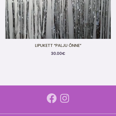
LIPUKETT “PALJU ÕNNE”
30.00
€