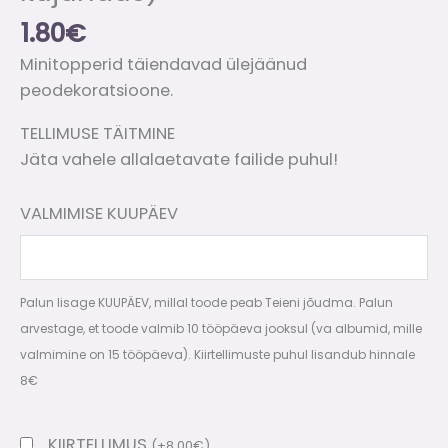
1.80
€
Minitopperid täiendavad ülejäänud
peodekoratsioone.
TELLIMUSE TÄITMINE
Jäta vahele allalaetavate failide puhul!
VALMIMISE KUUPÄEV
Palun lisage KUUPÄEV, millal toode peab Teieni jõudma. Palun
arvestage, et toode valmib 10 tööpäeva jooksul (va albumid, mille
valmimine on 15 tööpäeva). Kiirtellimuste puhul lisandub hinnale
8€
KIIRTELLIMUS
(
+
8.00
€
)