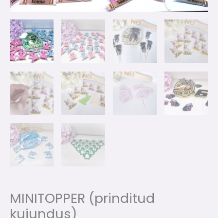
MINITOPPER (prinditud
kujundus)