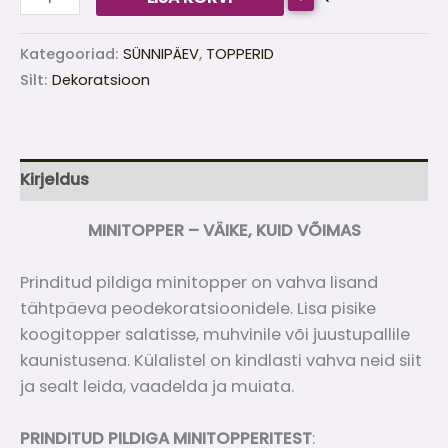
Kategooriad:
SÜNNIPÄEV
,
TOPPERID
Silt:
Dekoratsioon
Kirjeldus
MINITOPPER – VÄIKE, KUID VÕIMAS
Prinditud pildiga minitopper on vahva lisand
tähtpäeva peodekoratsioonidele. Lisa pisike
koogitopper salatisse, muhvinile või juustupallile
kaunistusena. Külalistel on kindlasti vahva neid siit
ja sealt leida, vaadelda ja muiata.
PRINDITUD PILDIGA MINITOPPERITEST
: