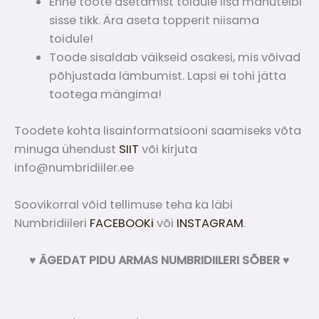
Enne toote asetamist toidule lisa mahuteibi
sisse tikk. Ära aseta topperit niisama
toidule!
Toode sisaldab väikseid osakesi, mis võivad
põhjustada lämbumist. Lapsi ei tohi jätta
tootega mängima!
Toodete kohta lisainformatsiooni saamiseks võta
minuga ühendust
SIIT
või kirjuta
info@numbridiiler.ee
Soovikorral võid tellimuse teha ka läbi
Numbridiileri
FACEBOOKi
või
INSTAGRAM
.
♥ ÄGEDAT PIDU
ARMAS NUMBRIDIILERI SÕBER ♥