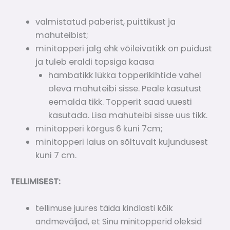
valmistatud paberist, puittikust ja
mahuteibist;
minitopperi jalg ehk võileivatikk on puidust
ja tuleb eraldi topsiga kaasa
hambatikk lükka topperikihtide vahel
oleva mahuteibi sisse. Peale kasutust
eemalda tikk. Topperit saad uuesti
kasutada. Lisa mahuteibi sisse uus tikk.
minitopperi kõrgus 6 kuni 7cm;
minitopperi laius on sõltuvalt kujundusest
kuni 7 cm.
TELLIMISEST:
tellimuse juures täida kindlasti kõik
andmeväljad, et Sinu minitopperid oleksid