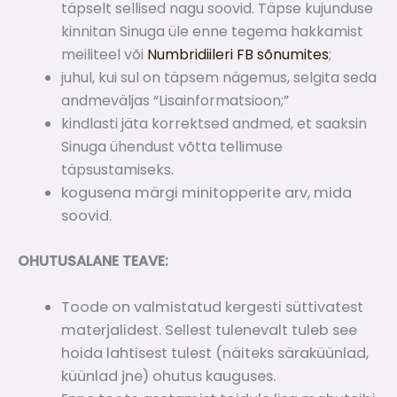
täpselt sellised nagu soovid. Täpse kujunduse
kinnitan Sinuga üle enne tegema hakkamist
meiliteel või
Numbridiileri FB sõnumites
;
juhul, kui sul on täpsem nägemus, selgita seda
andmeväljas “Lisainformatsioon;”
kindlasti jäta korrektsed andmed, et saaksin
Sinuga ühendust võtta tellimuse
täpsustamiseks.
kogusena märgi minitopperite arv, mida
soovid.
OHUTUSALANE TEAVE:
Toode on valmistatud kergesti süttivatest
materjalidest. Sellest tulenevalt tuleb see
hoida lahtisest tulest (näiteks säraküünlad,
küünlad jne) ohutus kauguses.