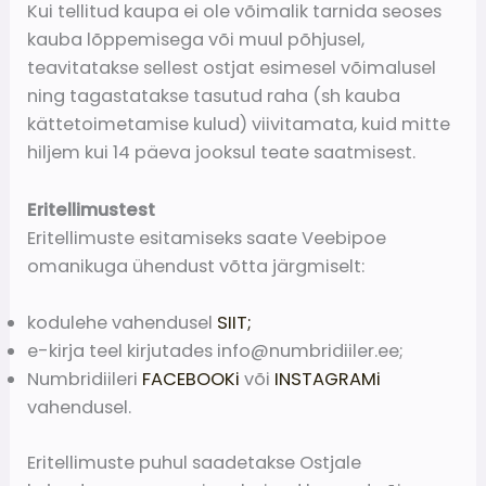
Kui tellitud kaupa ei ole võimalik tarnida seoses
kauba lõppemisega või muul põhjusel,
teavitatakse sellest ostjat esimesel võimalusel
ning tagastatakse tasutud raha (sh kauba
kättetoimetamise kulud) viivitamata, kuid mitte
hiljem kui 14 päeva jooksul teate saatmisest.
Eritellimustest
Eritellimuste esitamiseks saate Veebipoe
omanikuga ühendust võtta järgmiselt:
kodulehe vahendusel
SIIT;
e-kirja teel kirjutades info@numbridiiler.ee;
Numbridiileri
FACEBOOKi
või
INSTAGRAMi
vahendusel.
Eritellimuste puhul saadetakse Ostjale