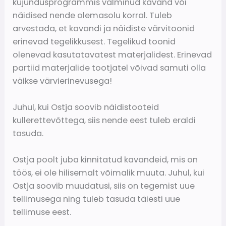
kujundusprogrammis valminud kavand või
näidised nende olemasolu korral. Tuleb
arvestada, et kavandi ja näidiste värvitoonid
erinevad tegelikkusest. Tegelikud toonid
olenevad kasutatavatest materjalidest. Erinevad
partiid materjalide tootjatel võivad samuti olla
väikse värvierinevusega!
Juhul, kui Ostja soovib näidistooteid
kullerettevõttega, siis nende eest tuleb eraldi
tasuda.
Ostja poolt juba kinnitatud kavandeid, mis on
töös, ei ole hilisemalt võimalik muuta. Juhul, kui
Ostja soovib muudatusi, siis on tegemist uue
tellimusega ning tuleb tasuda täiesti uue
tellimuse eest.