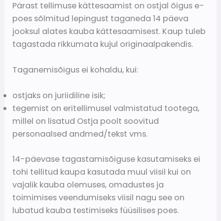
Pärast tellimuse kättesaamist on ostjal õigus e-
poes sõlmitud lepingust taganeda 14 päeva
jooksul alates kauba kättesaamisest. Kaup tuleb
tagastada rikkumata kujul originaalpakendis.
Taganemisõigus ei kohaldu, kui:
ostjaks on juriidiline isik;
tegemist on eritellimusel valmistatud tootega,
millel on lisatud Ostja poolt soovitud
personaalsed andmed/tekst vms.
14-päevase tagastamisõiguse kasutamiseks ei
tohi tellitud kaupa kasutada muul viisil kui on
vajalik kauba olemuses, omadustes ja
toimimises veendumiseks viisil nagu see on
lubatud kauba testimiseks füüsilises poes.