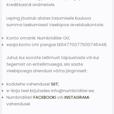
krediitkaardi andmetele.
Leping jõustub alates tasumisele kuuluva
summa laekumisest Veebipoe arvelduskontole:
Konto omanik: Numbridiiler OÜ;
saaja konto LHV pangas EE647700771010745448.
Juhul, kui soovite tellimust täpsustada või kui
tegemist on eritellimusega, siis saate
Veebipoega ühendust võtta järgmiselt:
kodulehe vahendusel
SIIT;
e-kirja teel kirjutades info@numbridiiler.ee;
Numbridiileri
FACEBOOKi
või
INSTAGRAMi
vahendusel.