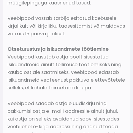
müügilepinguga kaasnenud tasud.
Veebipood vastab tarbija esitatud kaebusele
kirjalikult või kirjalikku taasesitamist võimaldavas
vormis 15 päeva jooksul.
Otseturustus ja isikuandmete töötlemine
Veebipood kasutab ostja poolt sisestatud
isikuandmeid ainult tellimuse töötlemiseks ning
kauba ostjale saatmiseks. Veebipood edastab
isikuandmeid veoteenust pakkuvale ettevõtetele
selleks, et kohale toimetada kaupa.
Veebipood saadab ostjale uudiskirju ning
pakkumisi ostja e-maili aadressile ainult juhul,
kui ostja on selleks avaldanud soovi sisestades
veebilehel e-kirja aadressi ning andnud teada