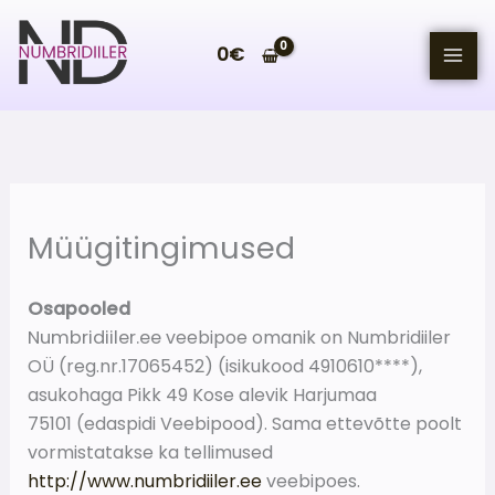
Skip
to
0
€
content
Müügitingimused
Osapooled
Numbridiiler.ee
veebipoe omanik on Numbridiiler
OÜ (reg.nr.17065452) (isikukood 4910610****),
asukohaga Pikk 49 Kose alevik Harjumaa
75101
(edaspidi Veebipood). Sama ettevõtte poolt
vormistatakse ka tellimused
http://www.numbridiiler.ee
veebipoes.