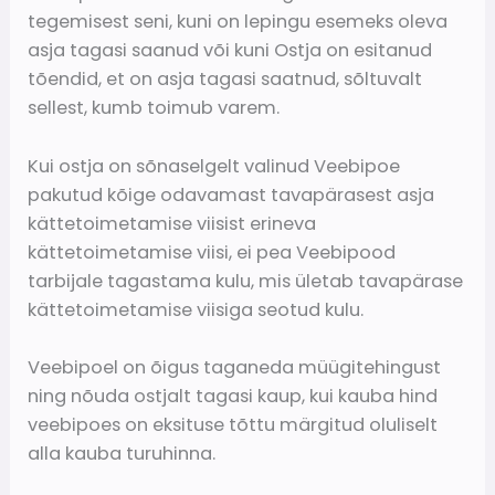
tegemisest seni, kuni on lepingu esemeks oleva
asja tagasi saanud või kuni Ostja on esitanud
tõendid, et on asja tagasi saatnud, sõltuvalt
sellest, kumb toimub varem.
Kui ostja on sõnaselgelt valinud Veebipoe
pakutud kõige odavamast tavapärasest asja
kättetoimetamise viisist erineva
kättetoimetamise viisi, ei pea Veebipood
tarbijale tagastama kulu, mis ületab tavapärase
kättetoimetamise viisiga seotud kulu.
Veebipoel on õigus taganeda müügitehingust
ning nõuda ostjalt tagasi kaup, kui kauba hind
veebipoes on eksituse tõttu märgitud oluliselt
alla kauba turuhinna.