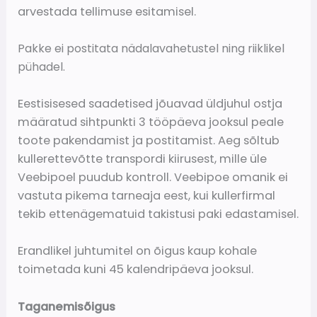
arvestada tellimuse esitamisel.
Pakke ei postitata nädalavahetustel ning riiklikel
pühadel.
Eestisisesed saadetised jõuavad üldjuhul ostja
määratud sihtpunkti 3 tööpäeva jooksul peale
toote pakendamist ja postitamist. Aeg sõltub
kullerettevõtte transpordi kiirusest, mille üle
Veebipoel puudub kontroll. Veebipoe omanik ei
vastuta pikema tarneaja eest, kui kullerfirmal
tekib ettenägematuid takistusi paki edastamisel.
Erandlikel juhtumitel on õigus kaup kohale
toimetada kuni 45 kalendripäeva jooksul.
Taganemisõigus