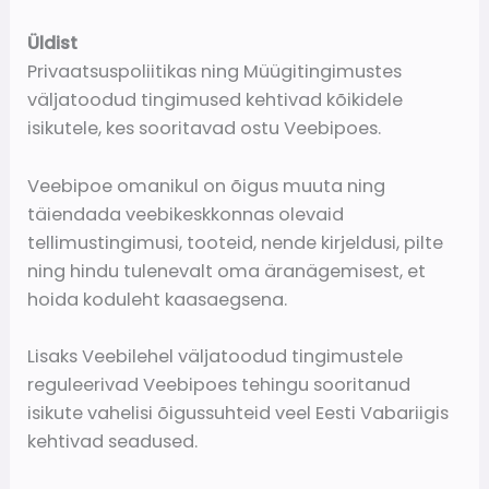
Üldist
Privaatsuspoliitikas ning Müügitingimustes
väljatoodud tingimused kehtivad kõikidele
isikutele, kes sooritavad ostu Veebipoes.
Veebipoe omanikul on õigus muuta ning
täiendada veebikeskkonnas olevaid
tellimustingimusi, tooteid, nende kirjeldusi, pilte
ning hindu tulenevalt oma äranägemisest, et
hoida koduleht kaasaegsena.
Lisaks Veebilehel väljatoodud tingimustele
reguleerivad Veebipoes tehingu sooritanud
isikute vahelisi õigussuhteid veel Eesti Vabariigis
kehtivad seadused.