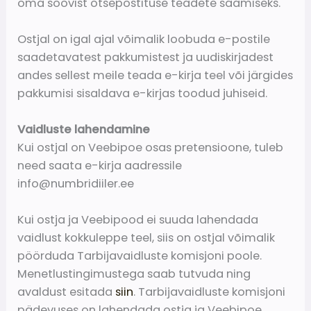
oma soovist otsepostituse teadete saamiseks.
Ostjal on igal ajal võimalik loobuda e-postile
saadetavatest pakkumistest ja uudiskirjadest
andes sellest meile teada e-kirja teel või järgides
pakkumisi sisaldava e-kirjas toodud juhiseid.
Vaidluste lahendamine
Kui ostjal on Veebipoe osas pretensioone, tuleb
need saata e-kirja aadressile
info@numbridiiler.ee
Kui ostja ja Veebipood ei suuda lahendada
vaidlust kokkuleppe teel, siis on ostjal võimalik
pöörduda Tarbijavaidluste komisjoni poole.
Menetlustingimustega saab tutvuda ning
avaldust esitada
siin
. Tarbijavaidluste komisjoni
pädevuses on lahendada ostja ja Veebipoe