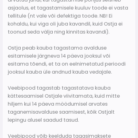
asjaolus, et tagastamisele kuuluv toode ei vasta
tellitule (nt vale või defektiga toode. NB! Ei
kohaldu, kui viga oli juba kavandil, kuid Ostja ei
toonud seda välja ning kinnitas kavandi).
Ostja peab kauba tagastama avalduse
esitamisele järgneva 14 päeva jooksul või
esitama tõendi, et ta on eelnimetatud perioodi
jooksul kauba üle andnud kauba vedajale.
Veebipood tagastab tagastatava kauba
kättesaamisel Ostjale viivitamata, kuid mitte
hiljem kui 14 päeva möödumisel arvates
taganemisavalduse saamisest, kõik Ostjalt
lepingu alusel saadud tasud.
Veebipood võib keelduda tagasimaksete