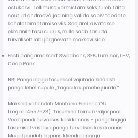
ostukorvi. Tellimuse vormistamiseks tuleb täita
nõutud andmeväljad ning valida sobiv toodete
kohaletoimetamise viis. Seejärel kuvatakse
ekraanile tasu suurus, mille saab tasuda
turvaliselt läbi järgnevate makseviiside:
Eesti pangamaksed: Swedbank, SEB, Luminor, LHV,
Coop Pank
NB! Pangalingiga tasumisel vajutada kindlasti
panga lehel nupule „Tagasi kaupmehe juurde.“
Makseid vahendab Montonio Finance OÜ
(reg.nr.14557628). Tasu
mine toimub väljaspool
Veebipoodi turvalises keskkonnas – pangalingiga
tasumisel vastava panga turvalises keskkonnas.
Müüjal puudub ligipääs kliendi panga ja