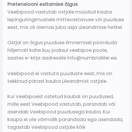
Pretensiooni esitamise õigus
Veebipood vastutab ostjale müüdud kauba
lepingutingimustele mittevastavuse või puuduse
eest, mis oli olemas juba asja üleandmise hetkel.
Ostjal on õigus puuduse ilmnemisel pöörduda
hiljemalt kahe kuu jooksul veebipoe poole,
saates e-kirja aadressile info@numbridiiler.ee.
Veebipood ei vastuta puuduste eest, mis on
tekkinud pärast kauba üleandmist ostjale.
Kui Veebipoest ostetud kaubal on puudused,
mille eest Veebipood vastutab, parandab või
asendab Veebipood puudusega kauba. Kui
kaupa ei ole võimalik parandada ega asendada,
tagastab Veebipood ostjale kõik