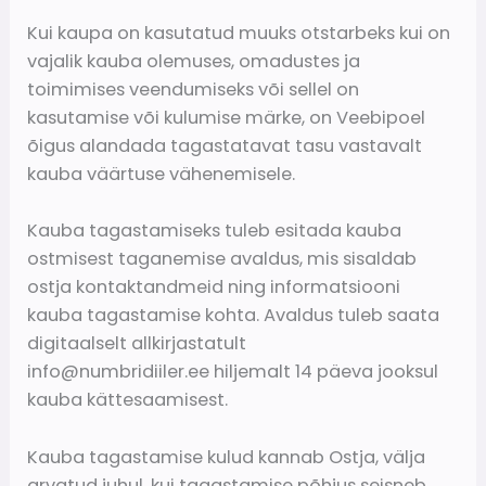
Kui kaupa on kasutatud muuks otstarbeks kui on
vajalik kauba olemuses, omadustes ja
toimimises veendumiseks või sellel on
kasutamise või kulumise märke, on Veebipoel
õigus alandada tagastatavat tasu vastavalt
kauba väärtuse vähenemisele.
Kauba tagastamiseks tuleb esitada kauba
ostmisest taganemise avaldus, mis sisaldab
ostja kontaktandmeid ning informatsiooni
kauba tagastamise kohta. Avaldus tuleb saata
digitaalselt allkirjastatult
info@numbridiiler.ee hiljemalt 14 päeva jooksul
kauba kättesaamisest.
Kauba tagastamise kulud kannab Ostja, välja
arvatud juhul, kui tagastamise põhjus seisneb