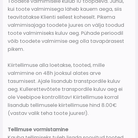
Toodete valmimisele kulub 10 tööpäeva. Juhul,
kui toote valmimisega läheb kauem aega, siis
teavitatakse Klienti sellest koheselt. Pikema
valmimisajaga toodete juures on välja toodud
toote valmimiseks kuluv aeg. Pühade perioodil
võib toodete valmimise aeg olla tavapärasest
pikem.
Kiirtellimuse alla loetakse, tooted, mille
valmimine on 48h jooksul alates arve
tasumisest. Ajale lisandub transtpordile kuluv
aeg. Kullerettevõtete transpordile kuluv aeg ei
ole Veebipoe kontrollitav! Kiirtellimuse korral
lisandub tellimusele kiirtellimuse hind 8.00€
(vastav valik teha toote juures!).
Tellimuse vormistamine
Kauba tellimiseks tuleb lisada soovitud tooted