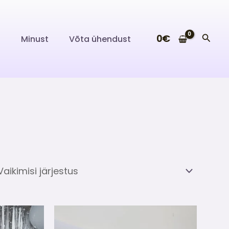
Searc
0
€
i
Minust
Võta ühendust