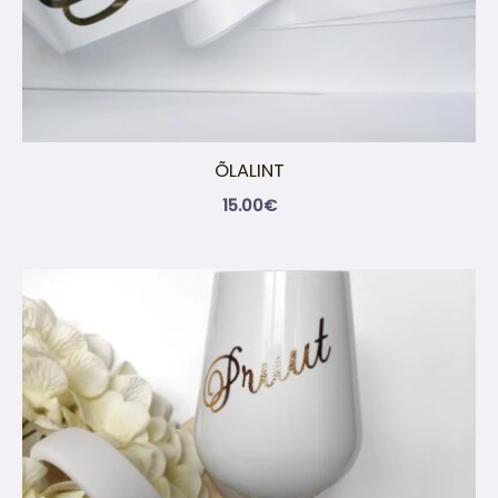
ÕLALINT
15.00
€