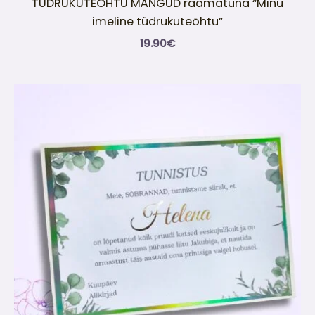
TÜDRUKUTEÕHTU MÄNGUD raamatuna “Minu
imeline tüdrukuteõhtu”
19.90
€