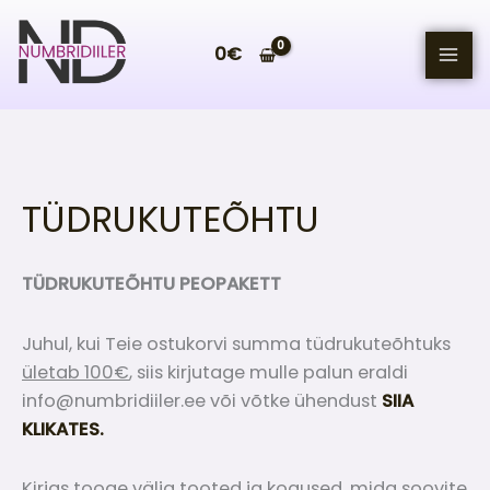
Skip
to
0
€
content
TÜDRUKUTEÕHTU
TÜDRUKUTEÕHTU PEOPAKETT
Juhul, kui Teie ostukorvi summa tüdrukuteõhtuks
ületab 100€
, siis kirjutage mulle palun eraldi
info@numbridiiler.ee või võtke ühendust
SIIA
KLIKATES.
Kirjas tooge välja tooted ja kogused, mida soovite