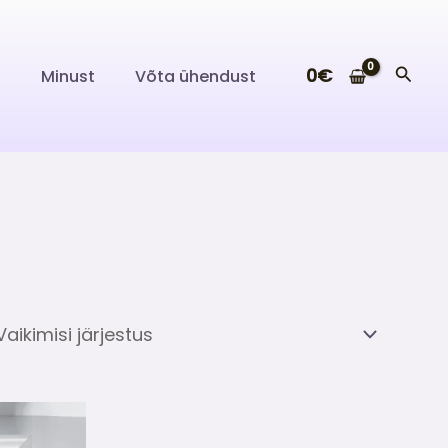
Searc
0
€
i
Minust
Võta ühendust