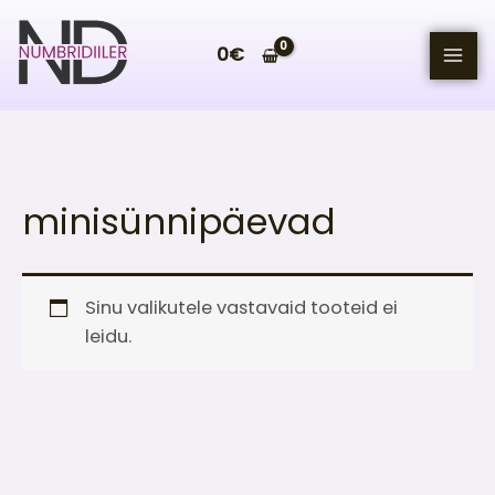
Skip
to
0
€
content
minisünnipäevad
Sinu valikutele vastavaid tooteid ei
leidu.