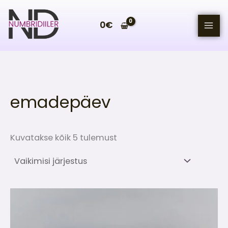
Skip
to
0
€
content
emadepäev
Kuvatakse kõik 5 tulemust