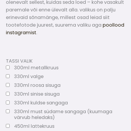
olenevalt sellest, kuidas seda loed – kohe vasakult
paremale või enne ülevalt alla. valikus on palju
erinevaid sõnamänge, millest osad leiad siit
tootefotode juurest, suurema valiku aga
poollood
instagramist
.
TASSI VALIK
300ml metallkruus
330ml valge
330ml roosa sisuga
330ml sinise sisuga
330ml kuldse sangaga
330ml must südame sangaga (kuumaga
värvub heledaks)
450ml lattekruus