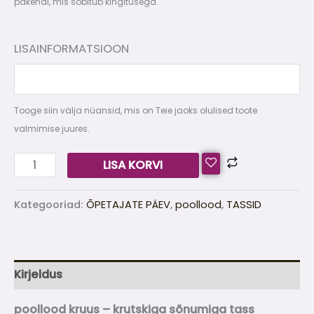
pakendi, mis sobitub kingitusega.
LISAINFORMATSIOON
Tooge siin välja nüansid, mis on Teie jaoks olulised toote
valmimise juures.
LISA KORVI
Kategooriad:
ÕPETAJATE PÄEV
,
poollood
,
TASSID
Kirjeldus
poollood kruus – krutskiga sõnumiga tass