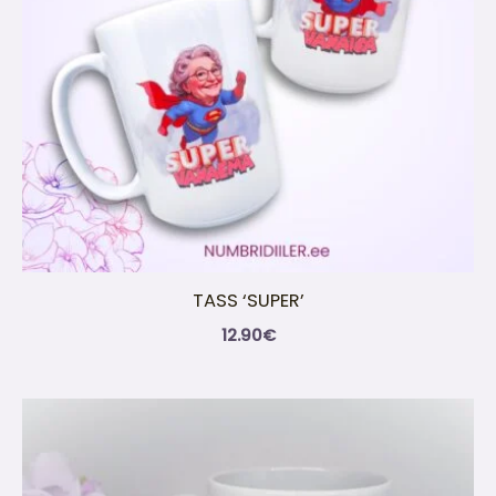
TASS ‘SUPER’
12.90
€