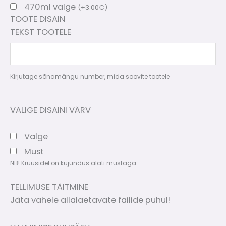
470ml valge
(
+
3.00
€
)
TOOTE DISAIN
TEKST TOOTELE
Kirjutage sõnamängu number, mida soovite tootele
VALIGE DISAINI VÄRV
Valge
Must
NB! Kruusidel on kujundus alati mustaga
TELLIMUSE TÄITMINE
Jäta vahele allalaetavate failide puhul!