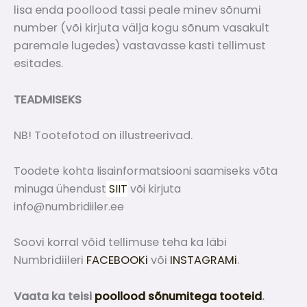
lisa enda poollood tassi peale minev sõnumi
number (või kirjuta välja kogu sõnum vasakult
paremale lugedes) vastavasse kasti tellimust
esitades.
TEADMISEKS
NB! Tootefotod on illustreerivad.
Toodete kohta lisainformatsiooni saamiseks võta
minuga ühendust
SIIT
või kirjuta
info@numbridiiler.ee
Soovi korral võid tellimuse teha ka läbi
Numbridiileri
FACEBOOKi
või
INSTAGRAMi
.
Vaata ka teisi
poollood sõnumitega tooteid
.