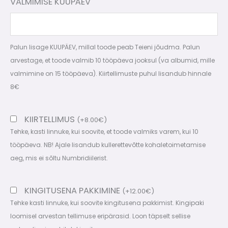
VALMIMISE KUUPÄEV
Palun lisage KUUPÄEV, millal toode peab Teieni jõudma. Palun
arvestage, et toode valmib 10 tööpäeva jooksul (va albumid, mille
valmimine on 15 tööpäeva). Kiirtellimuste puhul lisandub hinnale
8€
KIIRTELLIMUS
(
+
8.00
€
)
Tehke, kasti linnuke, kui soovite, et toode valmiks varem, kui 10
tööpäeva. NB! Ajale lisandub kullerettevõtte kohaletoimetamise
aeg, mis ei sõltu Numbridiilerist.
KINGITUSENA PAKKIMINE
(
+
12.00
€
)
Tehke kasti linnuke, kui soovite kingitusena pakkimist. Kingipaki
loomisel arvestan tellimuse eripärasid. Loon täpselt sellise