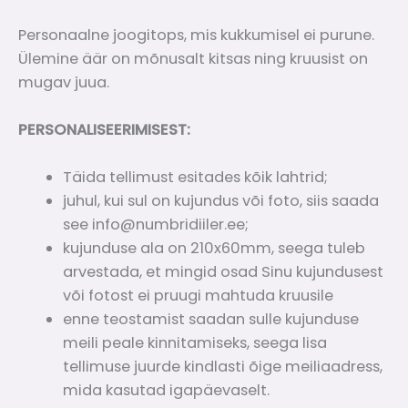
Personaalne joogitops, mis kukkumisel ei purune.
Ülemine äär on mõnusalt kitsas ning kruusist on
mugav juua.
PERSONALISEERIMISEST:
Täida tellimust esitades kõik lahtrid;
juhul, kui sul on kujundus või foto, siis saada
see info@numbridiiler.ee;
kujunduse ala on 210x60mm, seega tuleb
arvestada, et mingid osad Sinu kujundusest
või fotost ei pruugi mahtuda kruusile
enne teostamist saadan sulle kujunduse
meili peale kinnitamiseks, seega lisa
tellimuse juurde kindlasti õige meiliaadress,
mida kasutad igapäevaselt.