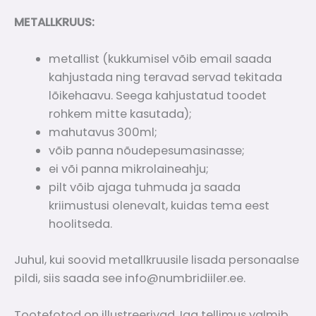
METALLKRUUS:
metallist (kukkumisel võib email saada
kahjustada ning teravad servad tekitada
lõikehaavu. Seega kahjustatud toodet
rohkem mitte kasutada);
mahutavus 300ml;
võib panna nõudepesumasinasse;
ei või panna mikrolaineahju;
pilt võib ajaga tuhmuda ja saada
kriimustusi olenevalt, kuidas tema eest
hoolitseda.
Juhul, kui soovid metallkruusile lisada personaalse
pildi, siis saada see info@numbridiiler.ee.
Tootefotod on illustreerivad. Iga tellimus valmib