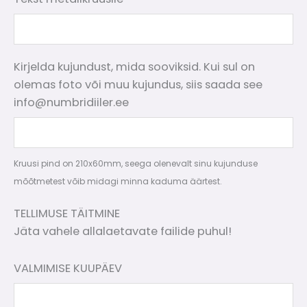
Kirjelda kujundust, mida sooviksid. Kui sul on
olemas foto või muu kujundus, siis saada see
info@numbridiiler.ee
Kruusi pind on 210x60mm, seega olenevalt sinu kujunduse
mõõtmetest võib midagi minna kaduma äärtest.
TELLIMUSE TÄITMINE
Jäta vahele allalaetavate failide puhul!
VALMIMISE KUUPÄEV