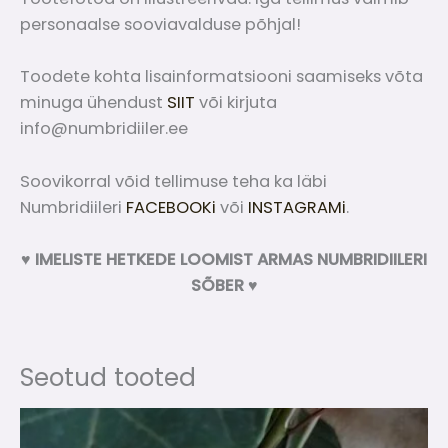
personaalse sooviavalduse põhjal!
Toodete kohta lisainformatsiooni saamiseks võta
minuga ühendust
SIIT
või kirjuta
info@numbridiiler.ee
Soovikorral võid tellimuse teha ka läbi
Numbridiileri
FACEBOOKi
või
INSTAGRAMi
.
♥ IMELISTE HETKEDE LOOMIST ARMAS NUMBRIDIILERI
SÕBER ♥
Seotud tooted