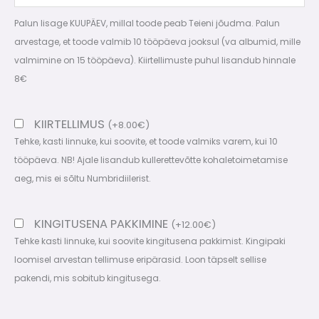
Palun lisage KUUPÄEV, millal toode peab Teieni jõudma. Palun
arvestage, et toode valmib 10 tööpäeva jooksul (va albumid, mille
valmimine on 15 tööpäeva). Kiirtellimuste puhul lisandub hinnale
8€
KIIRTELLIMUS
(
+
8.00
€
)
Tehke, kasti linnuke, kui soovite, et toode valmiks varem, kui 10
tööpäeva. NB! Ajale lisandub kullerettevõtte kohaletoimetamise
aeg, mis ei sõltu Numbridiilerist.
KINGITUSENA PAKKIMINE
(
+
12.00
€
)
Tehke kasti linnuke, kui soovite kingitusena pakkimist. Kingipaki
loomisel arvestan tellimuse eripärasid. Loon täpselt sellise
pakendi, mis sobitub kingitusega.