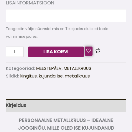
LISAINFORMATSIOON
Tooge siin välja nüansid, mis on Teie jaoks olulised toote
valmimise juures.
LISA KORVI
Kategooriad:
MEESTEPÄEV
,
METALLKRUUS
Sildid:
kingitus
,
kujunda ise
,
metallkruus
Kirjeldus
PERSONAALNE METALLKRUUS – IDEAALNE
JOOGINÕU, MILLE OLED ISE KUJUNDANUD