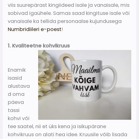
viis suurepärast kingiideed isale ja vanaisale, mis
sobivad igaühele. Samas saad kingituse isale või
vanaisale ka tellida personaalse kujundusega
Numbridiileri e-poest
!
1. Kvaliteetne kohvikruus
Enamik
isasid
alustava
d oma
päeva
tassi
kohvi või
tee saatel, nii et üks kena ja isikupärane
kohvikruus on alati hea idee. Kruusile võib lisada