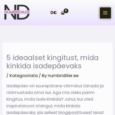
Skip
to
0
€
content
5 ideaalset kingitust, mida
kinkida isadepäevaks
/
Kategooriata
/ By
numbridiiler.ee
Isadepäev on suurepärane võimalus tänada ja
rõõmustada oma isa. Aga mis oleks parim
kingitus, mida isale kinkida? Juhul, kui oled
inspiratsiooni otsingul, mida kinkida
isadepäevaks, siis sellest blogipostitusest leiad