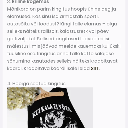
3.
Eriline kogemus
Mõnikord on parim kingitus hoopis ühine aeg ja
elamused. Kas sinu isa armastab sporti,
autosõitu või loodust? Kingi talle elamus – olgu
selleks näiteks rallisõit, kalastusretk või päev
golfiväljakul. Sellised kingitused loovad erilisi
mälestusi, mis jäävad meelde kauemaks kui ükski
füüsiline ese. Kingitus anna talle kätte salajase
sõnumina kasutades selleks näiteks kraabitavat
kaardi. Kraabitava kaardi isale leiad
SIIT
.
4. Hobiga seotud kingitus