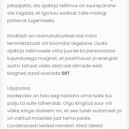
pikaajalist, siis ajakirja tellimus on suurepärane
viis tagada, et iga kuu saabub talle midagi
põnevat lugemiseks.
Kindlasti on raamatuhuvilisel isal mõni
lemmiktsitaat või koomiksi tegelane. Lisaks
ajakirja tellimusele võta juurde ka personaalse
kujundusega magnet, et positiivsust ja energiat
süstiv tsitaat oleks alati isal silmade eest.
Magneti saad soetada
SIIT
.
Lõppsõna
Isadepäev on hea aeg näidata oma isale, kui
palju ta sulle tähendab. Olgu kingitus suur või
väike, kõige olulisem on, et see tuleb südamest ja
on valitud mõeldes just tema peale.
Loodetavasti leidsid nendest viiest ideest