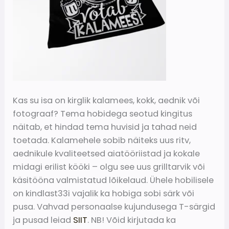
Kas su isa on kirglik kalamees, kokk, aednik või
fotograaf? Tema hobidega seotud kingitus
näitab, et hindad tema huvisid ja tahad neid
toetada. Kalamehele sobib näiteks uus ritv,
aednikule kvaliteetsed aiatööriistad ja kokale
midagi erilist kööki – olgu see uus grilltarvik või
käsitööna valmistatud lõikelaud. Ühele hobilisele
on kindlast33i vajalik ka hobiga sobi särk või
pusa. Vahvad personaalse kujundusega T-särgid
ja pusad leiad
SIIT
. NB! Võid kirjutada ka