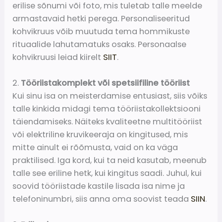
erilise sõnumi või foto, mis tuletab talle meelde
armastavaid hetki perega. Personaliseeritud
kohvikruus võib muutuda tema hommikuste
rituaalide lahutamatuks osaks. Personaalse
kohvikruusi leiad kiirelt
SIIT
.
2.
Tööriistakomplekt või spetsiifiline tööriist
Kui sinu isa on meisterdamise entusiast, siis võiks
talle kinkida midagi tema tööriistakollektsiooni
täiendamiseks. Näiteks kvaliteetne multitööriist
või elektriline kruvikeeraja on kingitused, mis
mitte ainult ei rõõmusta, vaid on ka väga
praktilised. Iga kord, kui ta neid kasutab, meenub
talle see eriline hetk, kui kingitus saadi. Juhul, kui
soovid tööriistade kastile lisada isa nime ja
telefoninumbri, siis anna oma soovist teada
SIIN
.